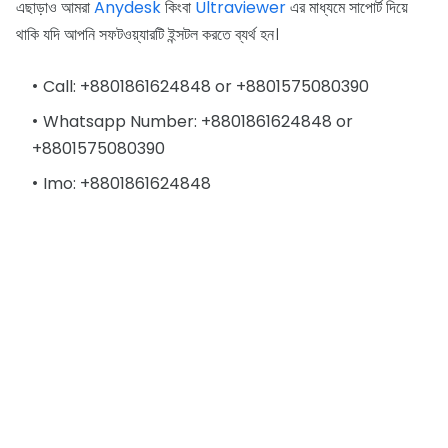
এছাড়াও আমরা
Anydesk
কিংবা
Ultraviewer
এর মাধ্যমে সাপোর্ট দিয়ে
থাকি যদি আপনি সফটওয়্যারটি ইন্সটল করতে ব্যর্থ হন।
Call: +8801861624848 or +8801575080390
Whatsapp Number: +8801861624848 or
+8801575080390
Imo: +8801861624848