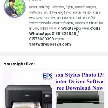
হ্যালো, আমি মিটুন।
কম্পিউটার, প্রিন্টার, ফটোকপি ড্রাইভার,
সফটওয়্যার এবং বিভিন্ন প্রযুক্তিগত সমস্যার সমাধানে সহায়তা
পেতে আমার সাথে যোগাযোগ করতে পারেন।
এই ওয়েবসাইটে
আপনার প্রয়োজনীয় কোনো সফটওয়্যার, ড্রাইভার বা সমাধান খুঁজে
না পেলে, সরাসরি কল অথবা WhatsApp করুন।
Call /
WhatsApp:
01861624848 /
01575080390
ধন্যবাদ
SoftwareBoss24.com
You might like