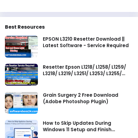
Best Resources
EPSON L3210 Resetter Download ||
Latest Software - Service Required
Resetter Epson L1218/ L1258/ L1259/
L3218/ L3219/ L3251/ L3253/ L3255/
L3256/ L3258/ L3266/ L3267/ L3268/
L3269/ L5298 Service Required
Grain Surgery 2 Free Download
(Adobe Photoshop Plugin)
How to Skip Updates During
Windows 11 Setup and Finish
Installation Faster