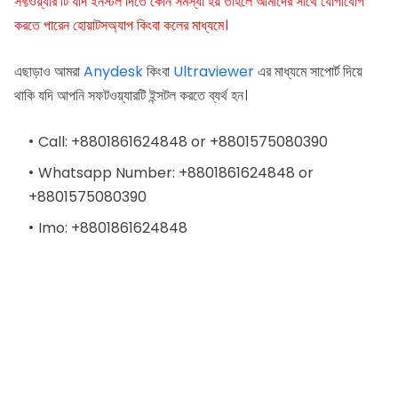
সফ্টওয়্যার টি যদি ইনস্টল দিতে কোন সমস্যা হয় তাহলে আমাদের সাথে যোগাযোগ
করতে পারেন হোয়াটসঅ্যাপ কিংবা কলের মাধ্যমে।
এছাড়াও আমরা
Anydesk
কিংবা
Ultraviewer
এর মাধ্যমে সাপোর্ট দিয়ে
থাকি যদি আপনি সফটওয়্যারটি ইন্সটল করতে ব্যর্থ হন।
Call: +8801861624848 or +8801575080390
Whatsapp Number: +8801861624848 or
+8801575080390
Imo: +8801861624848