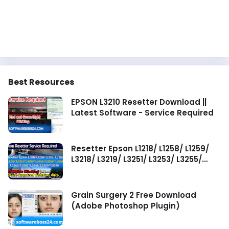
Best Resources
EPSON L3210 Resetter Download ||
Latest Software - Service Required
Resetter Epson L1218/ L1258/ L1259/
L3218/ L3219/ L3251/ L3253/ L3255/
L3256/ L3258/ L3266/ L3267/ L3268/
L3269/ L5298 Service Required
Grain Surgery 2 Free Download
(Adobe Photoshop Plugin)