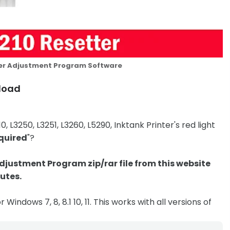
ter Adjustment Program Software
nload
, L3250, L3251, L3260, L5290, Inktank Printer's red light
quired
"?
djustment Program zip/rar file from this website
utes.
indows 7, 8, 8.1 10, 11. This works with all versions of