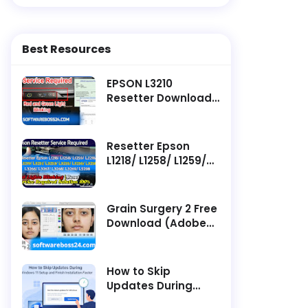
Best Resources
EPSON L3210
Resetter Download ||
Latest Software -
Service Required
Resetter Epson
L1218/ L1258/ L1259/
L3218/ L3219/ L3251/
L3253/ L3255/ L3256/
L3258/ L3266/ L3267/
Grain Surgery 2 Free
L3268/ L3269/ L5298
Download (Adobe
Service Required
Photoshop Plugin)
How to Skip
Updates During
Windows 11 Setup