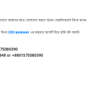
য় তাহলে আমাদের সাথে যোগাযোগ করতে পারেন হোয়াটসঅ্যাপ কিংবা কলের
কিংবা
Ultraviewer
এর মাধ্যমে সাপোর্ট দিয়ে থাকি যদি আপনি
75080390
848 or +8801575080390