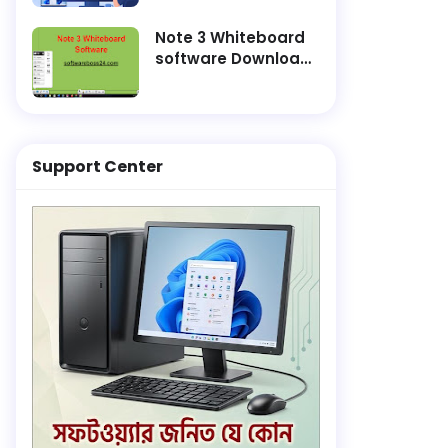
and Finish
Installation Faster
Note 3 Whiteboard
software Download
Lifetime Active
Support Center