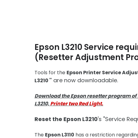
Epson L3210 Service requ
(Resetter Adjustment Pro
Tools for the
Epson Printer Service Adj
"
are now downloadable.
L3210
Download the Epson resetter program of
L3210,
Printer two Red Light.
Reset the Epson L3210
's "Service Re
The
Epson L3110
has a restriction regarding