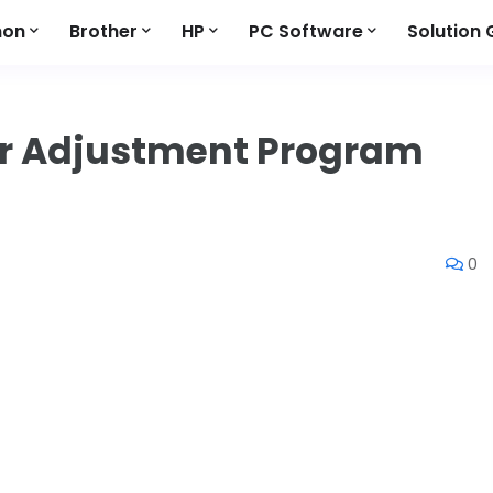
non
Brother
HP
PC Software
Solution 
er Adjustment Program
0