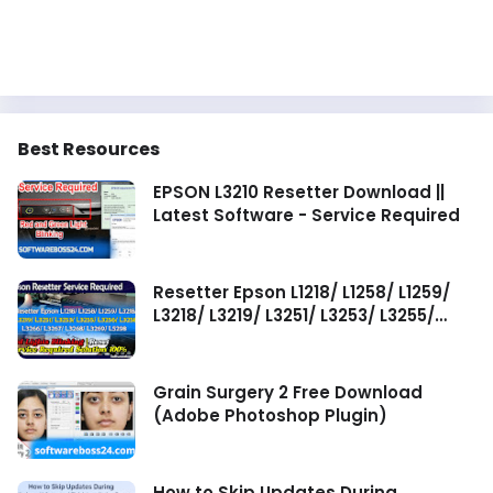
Best Resources
EPSON L3210 Resetter Download ||
Latest Software - Service Required
Resetter Epson L1218/ L1258/ L1259/
L3218/ L3219/ L3251/ L3253/ L3255/
L3256/ L3258/ L3266/ L3267/ L3268/
L3269/ L5298 Service Required
Grain Surgery 2 Free Download
(Adobe Photoshop Plugin)
How to Skip Updates During