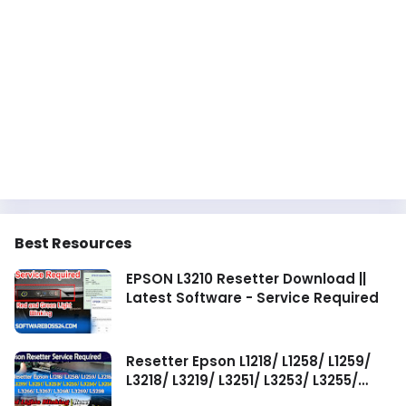
Best Resources
EPSON L3210 Resetter Download ||
Latest Software - Service Required
Resetter Epson L1218/ L1258/ L1259/
L3218/ L3219/ L3251/ L3253/ L3255/
L3256/ L3258/ L3266/ L3267/ L3268/