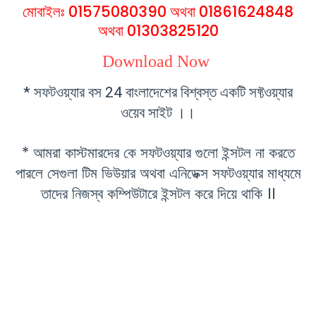
মোবাইলঃ 01575080390 অথবা 01861624848
অথবা 01303825120
Download Now
* সফটওয়্যার বস 24 বাংলাদেশের বিশ্বস্ত একটি সফ্টওয়্যার
ওয়েব সাইট ।।
* আমরা কাস্টমারদের কে সফটওয়্যার গুলো ইন্সটল না করতে
পারলে সেগুলা টিম ভিউয়ার অথবা এনিডেক্স সফটওয়্যার মাধ্যমে
তাদের নিজস্ব কম্পিউটারে ইন্সটল করে দিয়ে থাকি ।।