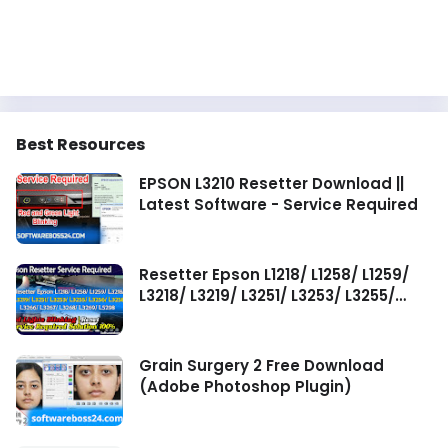
Best Resources
EPSON L3210 Resetter Download ||
Latest Software - Service Required
Resetter Epson L1218/ L1258/ L1259/
L3218/ L3219/ L3251/ L3253/ L3255/
L3256/ L3258/ L3266/ L3267/ L3268/
L3269/ L5298 Service Required
Grain Surgery 2 Free Download
(Adobe Photoshop Plugin)