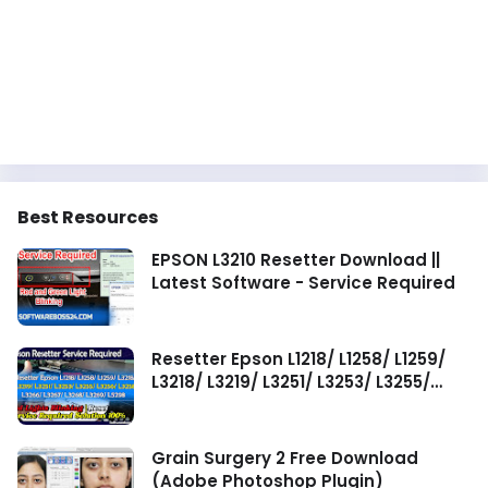
Best Resources
EPSON L3210 Resetter Download ||
Latest Software - Service Required
Resetter Epson L1218/ L1258/ L1259/
L3218/ L3219/ L3251/ L3253/ L3255/
L3256/ L3258/ L3266/ L3267/ L3268/
L3269/ L5298 Service Required
Grain Surgery 2 Free Download
(Adobe Photoshop Plugin)