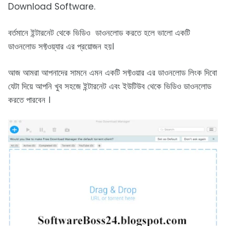
Download Software.
বর্তমানে ইন্টারনেট থেকে ভিডিও ডাওনলোড করতে হলে ভালো একটি
ডাওনলোড সফ্টওয়্যার এর প্রয়োজন হয়।
আজ আমরা আপনাদের সামনে এমন একটি সফ্টওয়ার এর ডাওনলোড লিংক দিবো
যেটা দিয়ে আপনি খুব সহজে ইন্টারনেট এবং ইউটিউব থেকে ভিডিও ডাওনলোড
করতে পারবেন ।